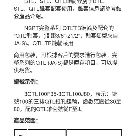
BTL、STL、QTL鏈輪分別于BTL、
STL、QTL錐套配套使用，錐套信息請參考錐
套產品介紹。
NSPT完整系列“QTL”TB鏈輪及配套的
“QTL”軸套，(間距3/8”-21/2”，軸套類型來自
JA-S)。QTL TB鏈輪采用
商用包裝，可根據客戶的要求進行包裝。完
整系列的QTL (JA-S)都是庫存項目，可以提
供現貨。
編號示例：
3QTL100F35-3QTL100J80，表示：鏈
號100的三排QTL錐孔鏈輪，齒數范圍從30至
80，配的QTL錐套號從F至J。
產品范圍：