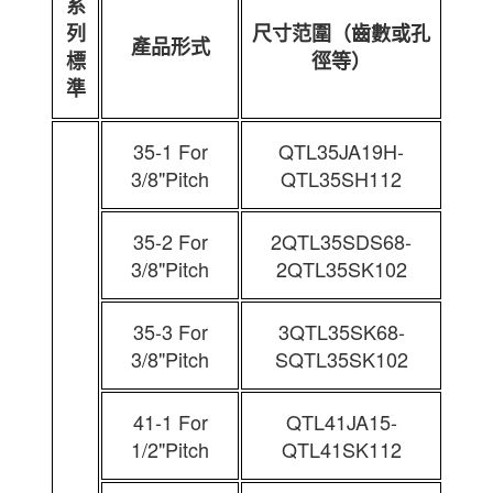
系
列
尺寸范圍（齒數或孔
產品形式
標
徑等）
準
35-1 For
QTL35JA19H-
3/8"Pitch
QTL35SH112
35-2 For
2QTL35SDS68-
3/8"Pitch
2QTL35SK102
35-3 For
3QTL35SK68-
3/8"Pitch
SQTL35SK102
41-1 For
QTL41JA15-
1/2"Pitch
QTL41SK112