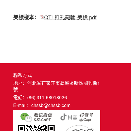
QTL錐孔鏈輪-美標.pdf
美標樣本：
聯系方式
地址：河北省石家莊市藁城區新區國興街1
號
電話：(86) 311-68018026
E-mail：chssb@chssb.com